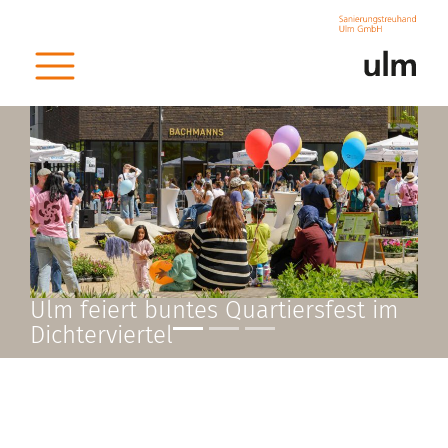
Ulm feiert buntes Quartiersfest im
Dichterviertel