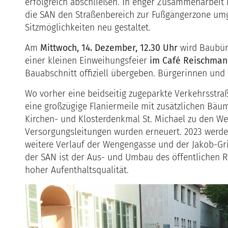
erfolgreich abschließen. In enger Zusammenarbeit 
die SAN den Straßenbereich zur Fußgängerzone um
Sitzmöglichkeiten neu gestaltet.
Am
Mittwoch, 14. Dezember, 12.30 Uhr
wird Baubür
einer kleinen Einweihungsfeier
im Café Reischman
Bauabschnitt offiziell übergeben. Bürgerinnen und 
Wo vorher eine beidseitig zugeparkte Verkehrsstra
eine großzügige Flaniermeile mit zusätzlichen Bäu
Kirchen- und Klosterdenkmal St. Michael zu den Wen
Versorgungsleitungen wurden erneuert. 2023 werde
weitere Verlauf der Wengengasse und der Jakob-Grie
der SAN ist der Aus- und Umbau des öffentlichen 
hoher Aufenthaltsqualität.